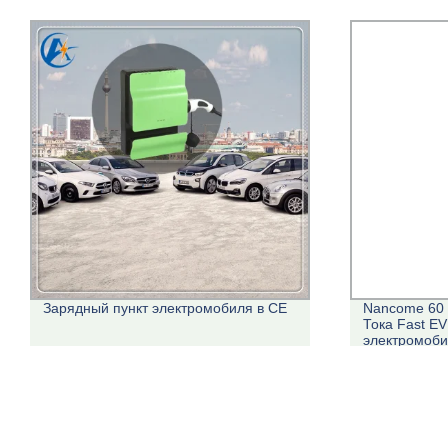
Nancome 60 квт/120 кВт/160 квт пост.
Новое энерг
Тока Fast EV напольный солнечный
зарядное ус
электромобиль автомобиль Зарядная
электромоби
станция
А. Установи
электромоб