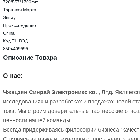
720*557*1700mm
Торговая Марка
Sinray
Происхождение
China
Код ТН ВЭД
8504409999
Описание Товара
О нас:
Чжэцзян Синрай Электроникс ко. , Лтд
. Являетс
исследованиях и разработках и продажах новой ст
тока. Мы строим доверительные партнерские отно
ценности нашей команды.
Всегда придерживаясь философии бизнеса "качество
Опираясь на науку и технологию, постоянно совер